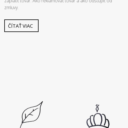
zaplatiť tovar. Ako reklamovať tovar a ako odstúpiť od
zmluvy.
ČÍTAŤ VIAC