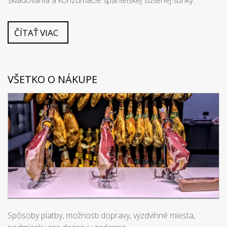
skladovania a konzumácie španielskej sušenej šunky.
ČÍTAŤ VIAC
VŠETKO O NÁKUPE
Spôsoby platby, možnosti dopravy, výzdvihné miesta,