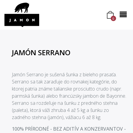
0
JAMÓN SERRANO
Jamón Serrano je sušená šunka z bieleho prasaťa.
Serrano sa tak zaraďuje do rovnakej kategórie, do
ktorej patria známe talianske prosciutto crudo (napr.
parmská šunka) alebo francúzsky jambon de Bayonne.
Serrano sa rozdeľuje na šunku z predného stehna
(paleta), ktorá váži zhruba 4 až 5 kg a šunku zo
zadného stehna (jamón), vážiacu 6 až 8 kg.
100% PRÍRODNÉ - BEZ ADITÍV A KONZERVANTOV -