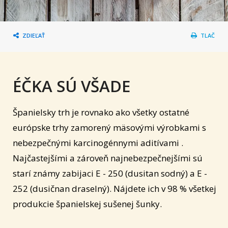
ZDIEĽAŤ
TLAČ
ÉČKA SÚ VŠADE
Španielsky trh je rovnako ako všetky ostatné
európske trhy zamorený mäsovými výrobkami s
nebezpečnými karcinogénnymi aditívami .
Najčastejšími a zároveň najnebezpečnejšími sú
starí známy zabijaci E - 250 (dusitan sodný) a E -
252 (dusičnan draselný). Nájdete ich v 98 % všetkej
produkcie španielskej sušenej šunky.