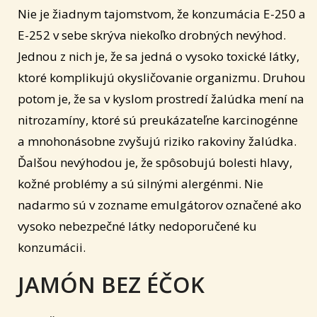
Nie je žiadnym tajomstvom, že konzumácia E-250 a
E-252 v sebe skrýva niekoľko drobných nevýhod.
Jednou z nich je, že sa jedná o vysoko toxické látky,
ktoré komplikujú okysličovanie organizmu. Druhou
potom je, že sa v kyslom prostredí žalúdka mení na
nitrozamíny, ktoré sú preukázateľne karcinogénne
a mnohonásobne zvyšujú riziko rakoviny žalúdka.
Ďalšou nevýhodou je, že spôsobujú bolesti hlavy,
kožné problémy a sú silnými alergénmi. Nie
nadarmo sú v zozname emulgátorov označené ako
vysoko nebezpečné látky nedoporučené ku
konzumácii.
JAMÓN BEZ ÉČOK