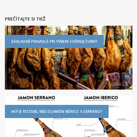
PREČÍTAJTE SI TIEŽ
ZÁKLADNÉ PRAVIDLÁ PRI VÝBERE SUŠENEJ ŠUNKY
AKÝ JE ROZDIEL MEDZI JAMÓN IBÉRICO A SERRANO?