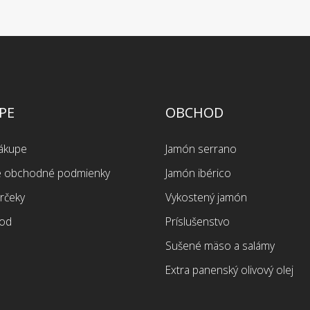
PE
OBCHOD
nákupe
Jamón serrano
 obchodné podmienky
Jamón ibérico
rčeky
Vykostený jamón
od
Príslušenstvo
Sušené mäso a salámy
Extra panenský olivový olej