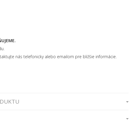
ŇUJEME.
du.
aktujte nás telefonicky alebo emailom pre bližšie informácie.
ODUKTU