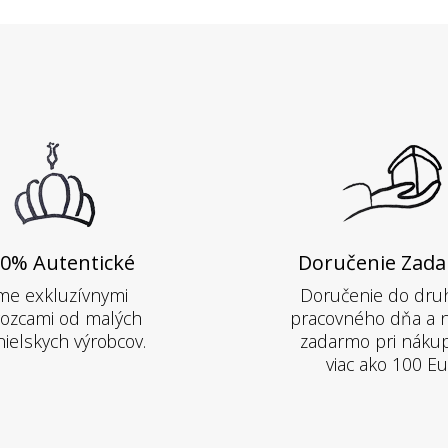
0% Autentické
Doručenie Zad
me exkluzívnymi
Doručenie do dru
ozcami od malých
pracovného dňa a 
ielskych výrobcov.
zadarmo pri náku
viac ako 100 Eu