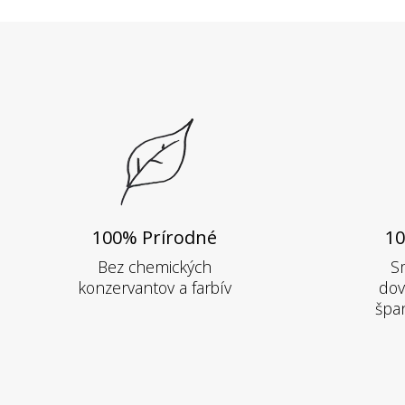
100% Prírodné
10
Bez chemických
S
konzervantov a farbív
dov
špan