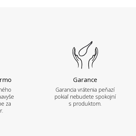
armo
Garance
hého
Garancia vrátenia peňazí
navyše
pokiaľ nebudete spokojní
pe za
s produktom.
r.