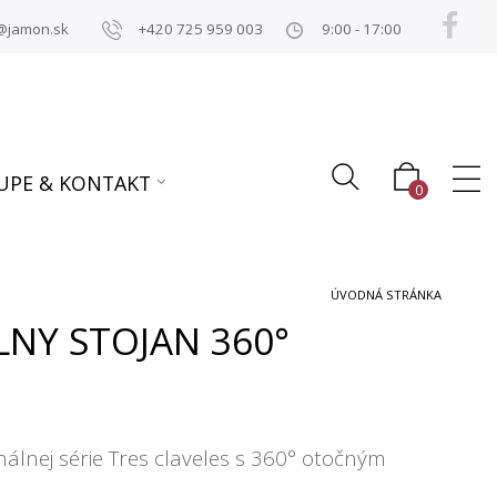
@jamon.sk
+420 725 959 003
9:00 - 17:00
UPE & KONTAKT
0
ÚVODNÁ STRÁNKA
NY STOJAN 360°
álnej série Tres claveles s 360° otočným