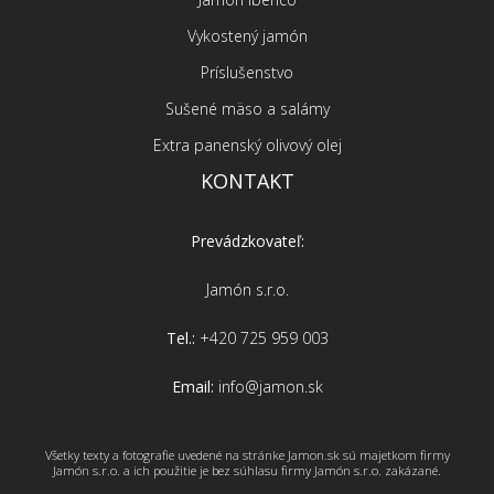
Vykostený jamón
Príslušenstvo
Sušené mäso a salámy
Extra panenský olivový olej
KONTAKT
Prevádzkovateľ:
Jamón s.r.o.
Tel.:
+420 725 959 003
Email:
info@jamon.sk
Všetky texty a fotografie uvedené na stránke Jamon.sk sú majetkom firmy
Jamón s.r.o. a ich použitie je bez súhlasu firmy Jamón s.r.o. zakázané.