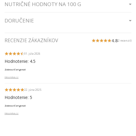
NUTRIČNÉ HODNOTY NA 100 G
DORUČENIE
RECENZIE ZÁKAZNÍKOV
4.8
(2 recenzií)
01. júla 2026
Hodnotenie: 4.5
Zobraziť originál
Heureka.cz
22. júna 2025
Hodnotenie: 5
Zobraziť originál
Heureka.cz