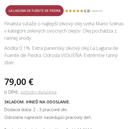
4.8
LA LAGUNA DE FUENTE DE PIEDRA
(2 recenzií)
Finalista súťaže o najlepší olivový olej sveta Mario Solinas
v kategórii zelených ovocných olejov. Olej pochádza z
rannej úrody.
Acidita 0.1%. Extra panenský olivový olej La Laguna de
Fuente de Piedra. Odroda VIDUEÑA. Extrémne ranný
zber.
79,00 €
(s DPH)
spôsoby doručenia
SKLADOM. IHNEĎ NA ODOSLANIE.
Dodacia doba: 2 - 3 pracovné dni.
Odoslanie najneskôr nasledujúci pracovný deň.