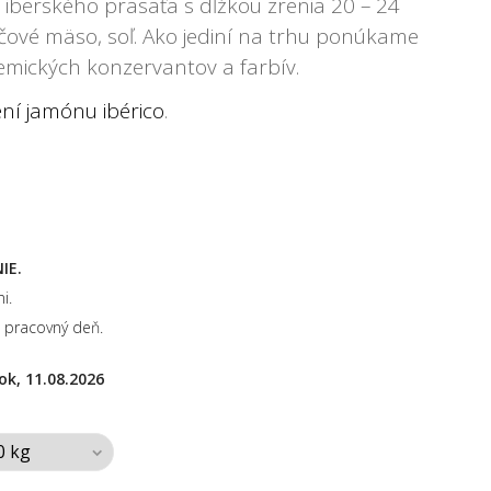
iberského prasaťa s dĺžkou zrenia 20 – 24
včové mäso, soľ. Ako jediní na trhu ponúkame
mických konzervantov a farbív.
ení jamónu ibérico
.
IE.
i.
 pracovný deň.
ok, 11.08.2026