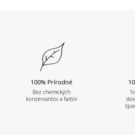
100% Prírodné
10
Bez chemických
S
konzervantov a farbív
dov
špan