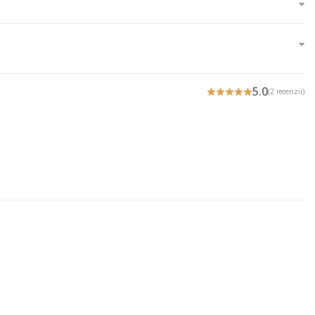
5.0
(2 recenzií)