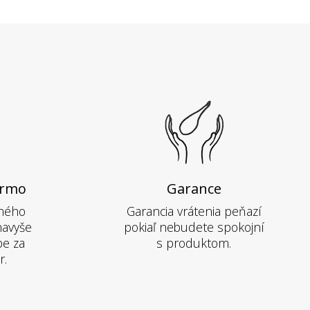
armo
Garance
hého
Garancia vrátenia peňazí
navyše
pokiaľ nebudete spokojní
pe za
s produktom.
r.