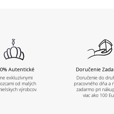
0% Autentické
Doručenie Zad
me exkluzívnymi
Doručenie do dru
ozcami od malých
pracovného dňa a 
ielskych výrobcov.
zadarmo pri náku
viac ako 100 Eu