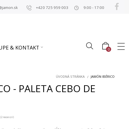
@jamon.sk
+420 725 959 003
9:00 - 17:00
UPE & KONTAKT
0
ÚVODNÁ STRÁNKA
JAMÓN IBÉRICO
CO - PALETA CEBO DE
0
(2 recenzií)