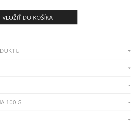
VLOŽIŤ DO KOŠÍKA
ODUKTU
A 100 G