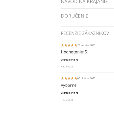
NÁVOD NA KRÁJANIE
DORUČENIE
RECENZIE ZÁKAZNÍKOV
27. januára 2026
Hodnotenie: 5
Zobraziť originál
Heureka.cz
06. októbra 2025
Výborne!
Zobraziť originál
Heureka.cz