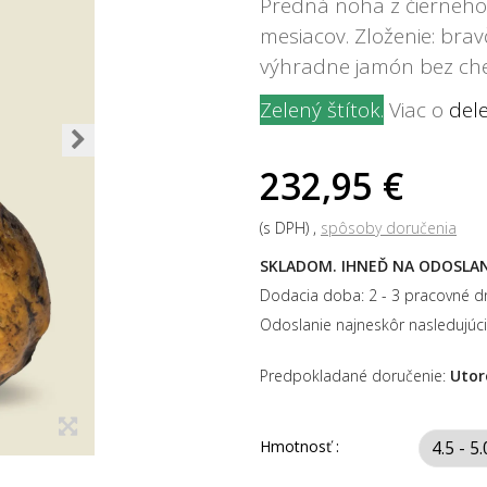
Predná noha z čierneho 
mesiacov. Zloženie: bra
výhradne jamón bez che
Zelený štítok
.
Viac o
del
232,95 €
(s DPH)
spôsoby doručenia
SKLADOM. IHNEĎ NA ODOSLAN
Dodacia doba: 2 - 3 pracovné dn
Odoslanie najneskôr nasledujúci
Predpokladané doručenie:
Utor
Hmotnosť :