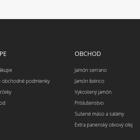
PE
OBCHOD
nákupe
Jamón serrano
 obchodné podmienky
Jamón ibérico
rčeky
Vykostený jamón
od
Príslušenstvo
Sušené mäso a salámy
Extra panenský olivový olej