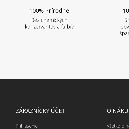
100% Prírodné
10
Bez chemických
S
konzervantov a farbív
dov
špan
ZÁKAZNÍCKY ÚČET
O NÁKU
Prihlásenie
Všetko o 