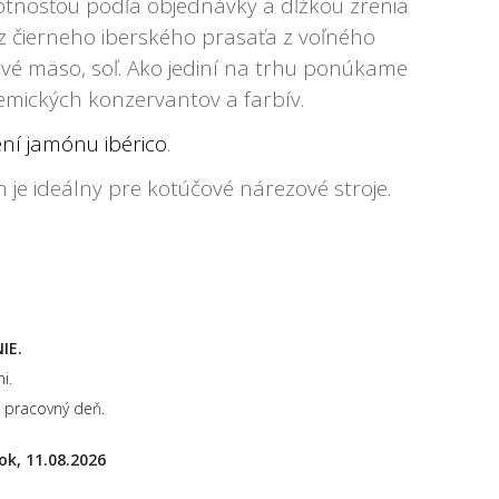
tnosťou podľa objednávky a dĺžkou zrenia
z čierneho iberského prasaťa z voľného
ové mäso, soľ.
Ako jediní na trhu ponúkame
mických konzervantov a farbív.
ení jamónu ibérico
.
 je ideálny pre kotúčové nárezové stroje.
IE.
i.
 pracovný deň.
ok, 11.08.2026