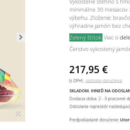
Vykostené stehno s hmo
minimálne 30 mesiacov 
výbehu. Zloženie: bravč
výhradne jamón bez che
Zelený štítok
.
Viac o
del
Čerstvo vykostený jamón
217,95 €
(s DPH)
spôsoby doručenia
SKLADOM. IHNEĎ NA ODOSLAN
Dodacia doba: 2 - 3 pracovné dn
Odoslanie najneskôr nasledujúci
Predpokladané doručenie:
Utor