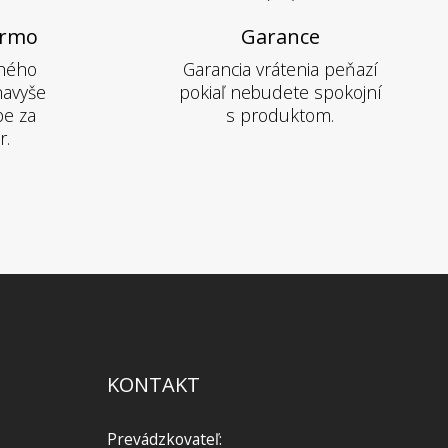
armo
Garance
hého
Garancia vrátenia peňazí
navyše
pokiaľ nebudete spokojní
pe za
s produktom.
r.
KONTAKT
Prevádzkovateľ: