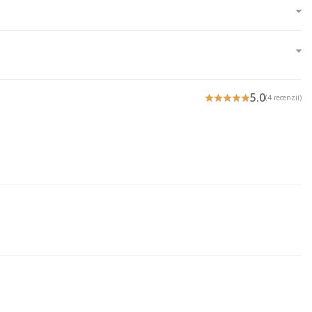
5.0
(4 recenzií)