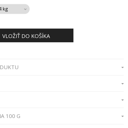
VLOŽIŤ DO KOŠÍKA
ODUKTU
A 100 G