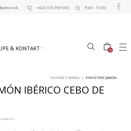
@jamon.sk
+420 725 959 003
9:00 - 17:00
UPE & KONTAKT
0
ÚVODNÁ STRÁNKA
VYKOSTENÝ JAMÓN
AMÓN IBÉRICO CEBO DE
0
(4 recenzií)