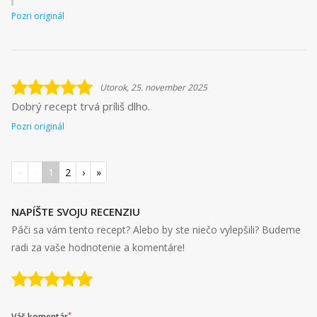
Pozri originál
Utorok, 25. november 2025
Dobrý recept trvá príliš dlho.
Pozri originál
«
‹
1
2
›
»
NAPÍŠTE SVOJU RECENZIU
Páči sa vám tento recept? Alebo by ste niečo vylepšili? Budeme
radi za vaše hodnotenie a komentáre!
*
Váš komentár