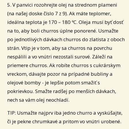
5. V panvici rozohrejte olej na strednom plameni
(na našej doske číslo 7 z 9). Ak máte teplomer,
ideálna teplota je 170 – 180 ºC. Oleja musí byť dosť
na to, aby boli churros úplne ponorené. Usmažte
po jednotlivých dávkach churros do zlatista z oboch
strán. Vtip je v tom, aby sa churros na povrchu
nespálili a vo vnútri nezostali surové. Záleží na
priemere churros. Ak robíte churros s cukrárskym
vreckom, dávajte pozor na prípadné bubliny a
olejové bomby - je lepšie potom smažiť s
pokrievkou. Smažte radšej po menších dávkach,
nech sa vám olej neochladí.
TIP: Usmažte najprv iba jedno churro a vyskúšajte,
či je pekne chrumkavé a pritom vo vnútri urobené.