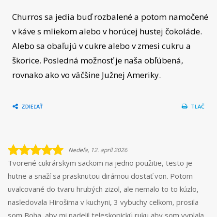
Churros sa jedia buď rozbalené a potom namočené
v káve s mliekom alebo v horúcej hustej čokoláde.
Alebo sa obaľujú v cukre alebo v zmesi cukru a
škorice. Posledná možnosť je naša obľúbená,
rovnako ako vo väčšine Južnej Ameriky.
ZDIEĽAŤ
TLAČ
Nedeľa, 12. apríl 2026
Tvorené cukrárskym sackom na jedno použitie, testo je
hutne a snaží sa prasknutou dirámou dostať von. Potom
uvalcované do tvaru hrubých zizol, ale nemalo to to kúzlo,
nasledovala Hirošima v kuchyni, 3 vybuchy celkom, prosila
som Boha, aby mi nadelil teleskopickú ruku aby som vyplala