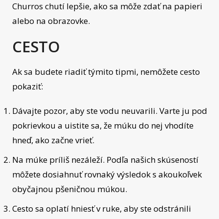
Churros chutí lepšie, ako sa môže zdať na papieri
alebo na obrazovke.
CESTO
Ak sa budete riadiť týmito tipmi, nemôžete cesto
pokaziť:
Dávajte pozor, aby ste vodu neuvarili. Varte ju pod
pokrievkou a uistite sa, že múku do nej vhodíte
hneď, ako začne vrieť.
Na múke príliš nezáleží. Podľa našich skúseností
môžete dosiahnuť rovnaký výsledok s akoukoľvek
obyčajnou pšeničnou múkou.
Cesto sa oplatí hniesť v ruke, aby ste odstránili