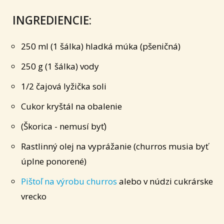
INGREDIENCIE:
250 ml (1 šálka) hladká múka (pšeničná)
250 g (1 šálka) vody
1/2 čajová lyžička soli
Cukor kryštál na obalenie
(Škorica - nemusí byť)
Rastlinný olej na vyprážanie (churros musia byť
úplne ponorené)
Pištoľ na výrobu churros
alebo v núdzi cukrárske
vrecko