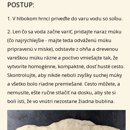
POSTUP:
1. V hlbokom hrnci priveďte do varu vodu so soľou.
2. Len čo sa voda začne variť, pridajte naraz múku
(čo najrýchlejšie - majte teda odváženú múku
pripravenú v miske), odstavte z ohňa a drevenou
vareškou múku rázne a poctivo vmiešajte tak, že
vytvoríte homogénne, kompaktné, dosť husté cesto.
Skontrolujte, aby nikde neboli zvyšky suchej múky
a všetko bolo riadne premiešané. Cesto môžete, a
nemusíte, ešte ručne stlačiť na dosku, aby ste si
boli istí, že vo vnútri nezostane žiadna bublina.