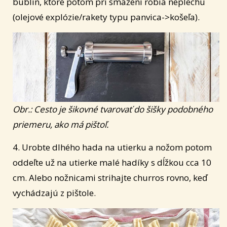
bublín, ktoré potom pri smažení robia neplechu
(olejové explózie/rakety typu panvica->košeľa).
Obr.: Cesto je šikovné tvarovať do šišky podobného
priemeru, ako má pištoľ.
4. Urobte dlhého hada na utierku a nožom potom
oddeľte už na utierke malé hadíky s dĺžkou cca 10
cm. Alebo nožnicami strihajte churros rovno, keď
vychádzajú z pištole.