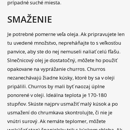
prípadné suché miesta.
SMAŽENIE
Je potrebné pomerne veľa oleja. Ak pripravujete len
tu uvedené množstvo, nepreháňajte to s veľkosťou
panvice, aby ste do nej nemuseli naliať celú fľašu.
Slnečnicový olej je dostatočný, môžete ho použiť
opakovane na vyprážanie churros. Churros
nezanechávajú žiadne kúsky, ktoré by sa v oleji
pripálili. Churros by mali byť naozaj úplne
ponorené v oleji. Ideálna teplota je 170-180
stupňov. Skúste najprv usmažiť malý kúsok a po
usmažení do chrumkava skontrolujte, či nie je
vnútri surový. Ak nemáte teplomer, môžete
vyskúšať starý španielsky trik s kúskom chleba. Ak