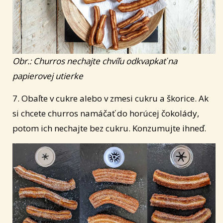
Obr.: Churros nechajte chvíľu odkvapkať na
papierovej utierke
7. Obaľte v cukre alebo v zmesi cukru a škorice. Ak
si chcete churros namáčať do horúcej čokolády,
potom ich nechajte bez cukru. Konzumujte ihneď.