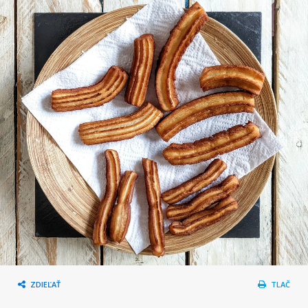
ZDIEĽAŤ
TLAČ