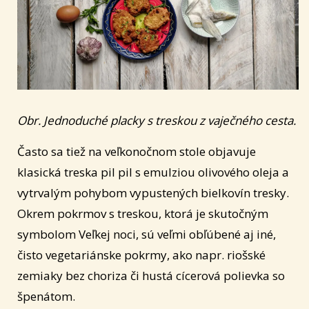
Obr. Jednoduché placky s treskou z vaječného cesta.
Často sa tiež na veľkonočnom stole objavuje
klasická treska pil pil s emulziou olivového oleja a
vytrvalým pohybom vypustených bielkovín tresky.
Okrem pokrmov s treskou, ktorá je skutočným
symbolom Veľkej noci, sú veľmi obľúbené aj iné,
čisto vegetariánske pokrmy, ako napr. riošské
zemiaky bez choriza či hustá cícerová polievka so
špenátom.