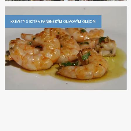
KREVETY S EXTRA PANENSKÝM OLIVOVÝM OLEJOM