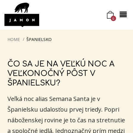
0
HOME
ŠPANIELSKO
ČO SA JE NA VEĽKÚ NOC A
VEĽKONOČNÝ PÔST V
ŠPANIELSKU?
Veľká noc alias Semana Santa je v
Španielsku udalosťou prvej triedy. Popri
náboženskej rovine je to čas na stretnutie
a spoločné jedlá. Jednoznačný prím medzi