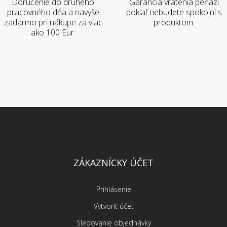
Doručenie do druhého
Garancia vrátenia peňazí
pracovného dňa a navyše
pokiaľ nebudete spokojní s
zadarmo pri nákupe za viac
produktom.
ako 100 Eur.
ZÁKAZNÍCKY ÚČET
Prihlásenie
Vytvoriť účet
Sledovanie objednávky