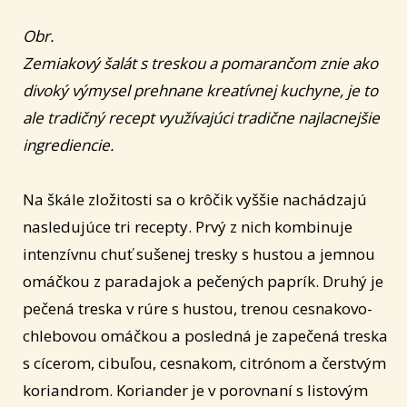
Obr.
Zemiakový šalát s treskou a pomarančom znie ako
divoký výmysel prehnane kreatívnej kuchyne, je to
ale tradičný recept využívajúci tradične najlacnejšie
ingrediencie.
Na škále zložitosti sa o krôčik vyššie nachádzajú
nasledujúce tri recepty. Prvý z nich kombinuje
intenzívnu chuť sušenej tresky s hustou a jemnou
omáčkou z paradajok a pečených paprík. Druhý je
pečená treska v rúre s hustou, trenou cesnakovo-
chlebovou omáčkou a posledná je zapečená treska
s cícerom, cibuľou, cesnakom, citrónom a čerstvým
koriandrom. Koriander je v porovnaní s listovým