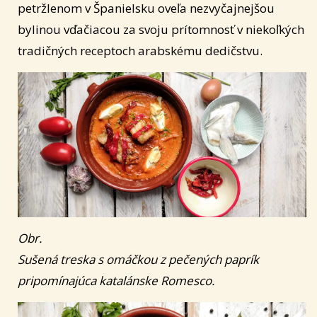
petržlenom v Španielsku oveľa nezvyčajnejšou
bylinou vďačiacou za svoju prítomnosť v niekoľkých
tradičných receptoch arabskému dedičstvu.
Obr.
Sušená treska s omáčkou z pečených paprík
pripomínajúca katalánske Romesco.