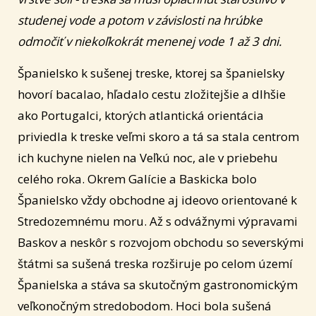
studenej vode a potom v závislosti na hrúbke
odmočiť v niekoľkokrát menenej vode 1 až 3 dni.
Španielsko k sušenej treske, ktorej sa španielsky
hovorí bacalao, hľadalo cestu zložitejšie a dlhšie
ako Portugalci, ktorých atlantická orientácia
priviedla k treske veľmi skoro a tá sa stala centrom
ich kuchyne nielen na Veľkú noc, ale v priebehu
celého roka. Okrem Galície a Baskicka bolo
Španielsko vždy obchodne aj ideovo orientované k
Stredozemnému moru. Až s odvážnymi výpravami
Baskov a neskôr s rozvojom obchodu so severskými
štátmi sa sušená treska rozširuje po celom území
Španielska a stáva sa skutočným gastronomickým
veľkonočným stredobodom. Hoci bola sušená