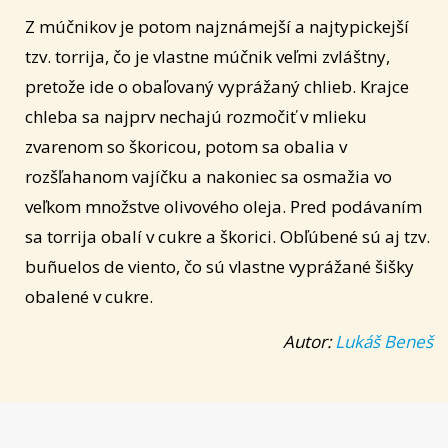
Z múčnikov je potom najznámejší a najtypickejší
tzv. torrija, čo je vlastne múčnik veľmi zvláštny,
pretože ide o obaľovaný vyprážaný chlieb. Krajce
chleba sa najprv nechajú rozmočiť v mlieku
zvarenom so škoricou, potom sa obalia v
rozšľahanom vajíčku a nakoniec sa osmažia vo
veľkom množstve olivového oleja. Pred podávaním
sa torrija obalí v cukre a škorici. Obľúbené sú aj tzv.
buñuelos de viento, čo sú vlastne vyprážané šišky
obalené v cukre.
Autor:
Lukáš Beneš