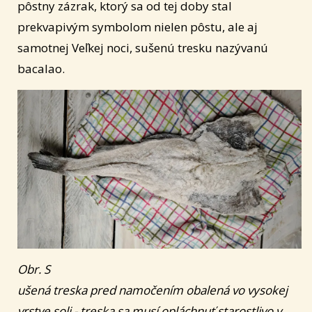
pôstny zázrak, ktorý sa od tej doby stal
prekvapivým symbolom nielen pôstu, ale aj
samotnej Veľkej noci, sušenú tresku nazývanú
bacalao.
Obr. S
ušená treska pred namočením obalená vo vysokej
vrstve soli - treska sa musí opláchnuť starostlivo v