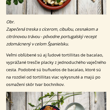
Obr.
Zapečená treska s cícerom, cibuľou, cesnakom a
citrónovou trávou - pôvodne portugalský recept
zdomácnený v celom Španielsku.
Veľmi obľúbené sú aj ľudové tortillitas de bacalao,
vyprážané tresčie placky z jednoduchého vaječného
cesta. Podobné sú buñuelos de bacalao, ktoré sú
na rozdiel od tortillitas viac vykysnuté a majú po
osmažení skôr tvar bochníkov
.