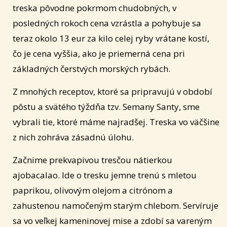
treska pôvodne pokrmom chudobných, v
posledných rokoch cena vzrástla a pohybuje sa
teraz okolo 13 eur za kilo celej ryby vrátane kostí,
čo je cena vyššia, ako je priemerná cena pri
základných čerstvých morských rybách.
Z mnohých receptov, ktoré sa pripravujú v období
pôstu a svätého týždňa tzv. Semany Santy, sme
vybrali tie, ktoré máme najradšej. Treska vo väčšine
z nich zohráva zásadnú úlohu.
Začnime prekvapivou tresčou nátierkou
ajobacalao. Ide o tresku jemne trenú s mletou
paprikou, olivovým olejom a citrónom a
zahustenou namočeným starým chlebom. Servíruje
sa vo veľkej kameninovej mise a zdobí sa vareným