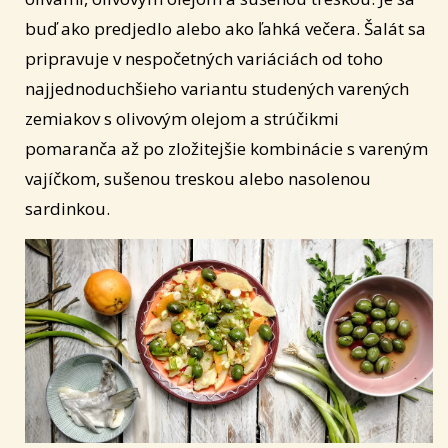
buď ako predjedlo alebo ako ľahká večera. Šalát sa
pripravuje v nespočetných variáciách od toho
najjednoduchšieho variantu studených varených
zemiakov s olivovým olejom a strúčikmi
pomaranča až po zložitejšie kombinácie s vareným
vajíčkom, sušenou treskou alebo nasolenou
sardinkou.