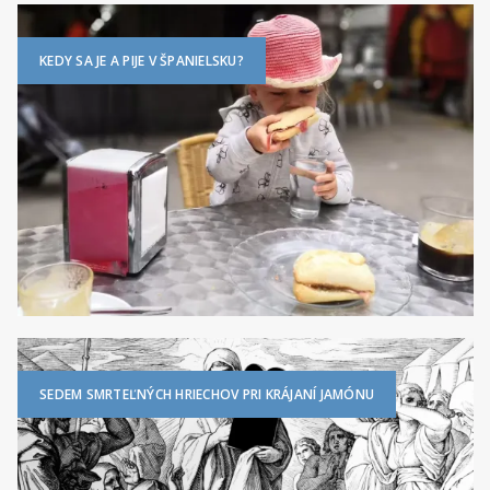
KEDY SA JE A PIJE V ŠPANIELSKU?
SEDEM SMRTEĽNÝCH HRIECHOV PRI KRÁJANÍ JAMÓNU