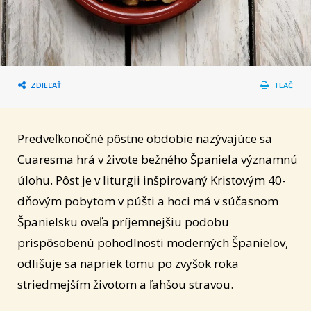
ZDIEĽAŤ
TLAČ
Predveľkonočné pôstne obdobie nazývajúce sa
Cuaresma hrá v živote bežného Španiela významnú
úlohu. Pôst je v liturgii inšpirovaný Kristovým 40-
dňovým pobytom v púšti a hoci má v súčasnom
Španielsku oveľa príjemnejšiu podobu
prispôsobenú pohodlnosti moderných Španielov,
odlišuje sa napriek tomu po zvyšok roka
striedmejším životom a ľahšou stravou.