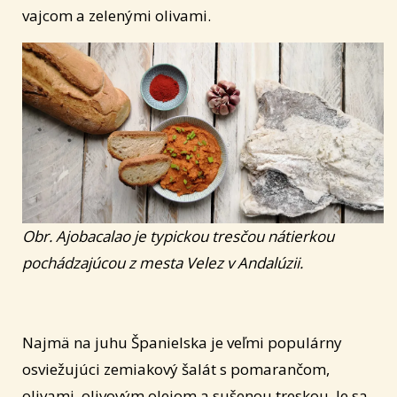
vajcom a zelenými olivami.
Obr. Ajobacalao je typickou tresčou nátierkou
pochádzajúcou z mesta Velez v Andalúzii.
Najmä na juhu Španielska je veľmi populárny
osviežujúci zemiakový šalát s pomarančom,
olivami, olivovým olejom a sušenou treskou. Je sa