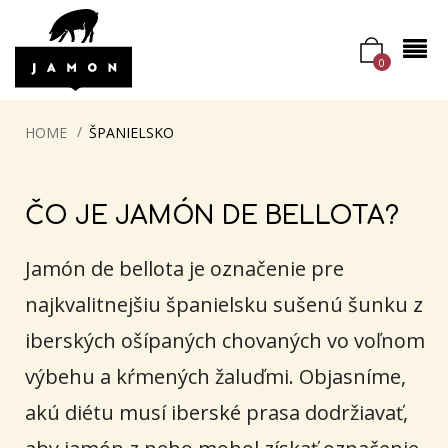
0
HOME
ŠPANIELSKO
ČO JE JAMÓN DE BELLOTA?
Jamón de bellota je označenie pre
najkvalitnejšiu španielsku sušenú šunku z
iberských ošípaných chovaných vo voľnom
výbehu a kŕmených žaluďmi. Objasníme,
akú diétu musí iberské prasa dodržiavať,