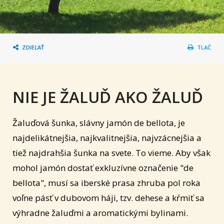
ZDIEĽAŤ
TLAČ
NIE JE ŽALUĎ AKO ŽALUĎ
Žaluďová šunka, slávny jamón de bellota, je
najdelikátnejšia, najkvalitnejšia, najvzácnejšia a
tiež najdrahšia šunka na svete. To vieme. Aby však
mohol jamón dostať exkluzívne označenie "de
bellota", musí sa iberské prasa zhruba pol roka
voľne pásť v dubovom háji, tzv. dehese a kŕmiť sa
výhradne žaluďmi a aromatickými bylinami.