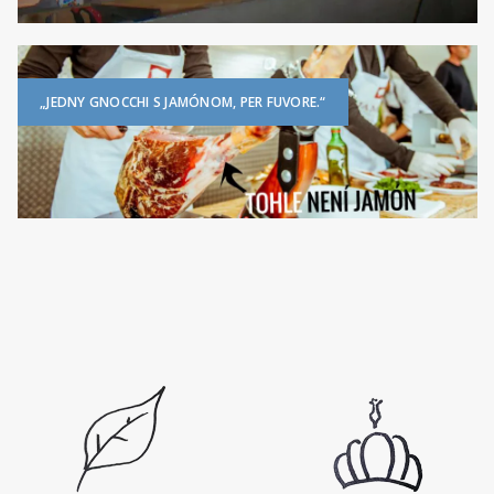
„JEDNY GNOCCHI S JAMÓNOM, PER FUVORE.“