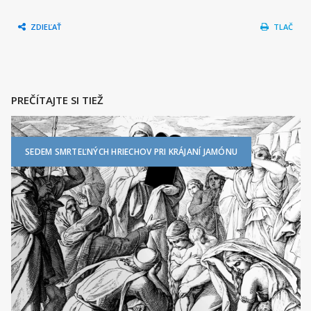
ZDIEĽAŤ
TLAČ
PREČÍTAJTE SI TIEŽ
SEDEM SMRTEĽNÝCH HRIECHOV PRI KRÁJANÍ JAMÓNU