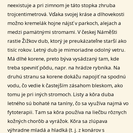
neexistuje a pri zimnom je táto stopka zhruba
trojcentimetrová. Vďaka svojej kráse a dlhovekosti
možno kremelák hojne nájsť v parkoch, alejach a
medzi pamätnými stromami. V českej Náměšti
rastie Žižkov dub, ktorý je preukázateľne starší ako
tisíc rokov. Letný dub je mimoriadne odolný vetru.
Má dlhé korene, preto býva vysádzaný tam, kde
treba spevniť pôdu, napr. na hrádze rybníka. Na
druhú stranu sa korene dokážu napojiť na spodnú
vodu, čo vedie k častejším zásahom bleskom, ako
tomu je pri iných stromoch. Listy a kôra duba
letného sú bohaté na taníny, čo sa využíva najmä vo
fytoterapii. Tam sa kôra používa na liečbu rôznych
kožných chorôb a vyrážok. Kôra sa zlúpava
výhradne mladá a hladká (t. j. z konárov s