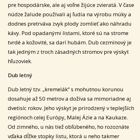
pre hospodárske, ale aj voľne žijúce zvieratá. V čase
núdze žalude používali aj ľudia na výrobu múky a
dodnes pretrváva zvyk plody zomlieť ako náhradu
kávy. Pod opadanými listami, ktoré sú na strome
tvrdé a kožovité, sa darí hubám. Dub cezmínový je
tak jedným z troch zásadných stromov pre výskyt
hľuzoviek.
Dub letný
Dub letný tzv. „kremelák“ s mohutnou korunou
dosahuje až 50 metrov a dožíva sa mimoriadne aj
dvetisíc rokov. Jeho výskyt je prirodzený v teplejších
regiónoch celej Európy, Malej Ázie a na Kaukaze.
Od zimného, u nás tiež obľúbeného, ho rozoznáte
vďaka dĺžke stopky listu, ktorá u neho takmer