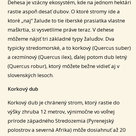
Dehesa je vzácny ekosystém, kde na jednom hektári
rastie aspoň desať dubov. O ktoré stromy ide a
ktoré „naj“ žalude to tie iberské prasiatka vlastne
maškrtia, si vysvetlíme práve teraz. V dehese
môžeme nájsť tri základné typy žaluďov. Dva
typicky stredomorské, a to korkový (Quercus suber)
a cezmínový (Quercus ilex), ďalej potom dub letný
(Quercus robur), ktorý môžete bežne vidieť aj v
slovenských lesoch.
Korkový dub
Korkový dub je chránený strom, ktorý rastie do
výšky zhruba 12 metrov, výnimočne vo voľnej
prírode západného Stredozemia (Pyrenejský
polostrov a severná Afrika) môže dosiahnuť až 20