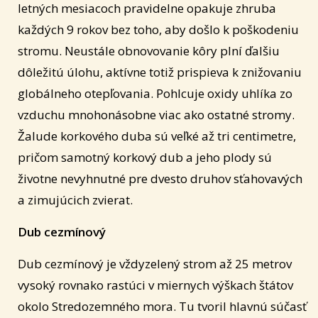
letných mesiacoch pravidelne opakuje zhruba
každých 9 rokov bez toho, aby došlo k poškodeniu
stromu. Neustále obnovovanie kôry plní ďalšiu
dôležitú úlohu, aktívne totiž prispieva k znižovaniu
globálneho otepľovania. Pohlcuje oxidy uhlíka zo
vzduchu mnohonásobne viac ako ostatné stromy.
Žalude korkového duba sú veľké až tri centimetre,
pričom samotný korkový dub a jeho plody sú
životne nevyhnutné pre dvesto druhov sťahovavých
a zimujúcich zvierat.
Dub cezmínový
Dub cezmínový je vždyzelený strom až 25 metrov
vysoký rovnako rastúci v miernych výškach štátov
okolo Stredozemného mora. Tu tvoril hlavnú súčasť