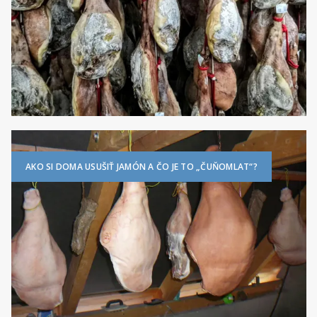
AKO SI DOMA USUŠIŤ JAMÓN A ČO JE TO „ČUŇOMLAT“?