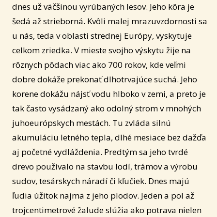
dnes už väčšinou vyrúbaných lesov. Jeho kôra je
šedá až strieborná. Kvôli malej mrazuvzdornosti sa
u nás, teda v oblasti strednej Európy, vyskytuje
celkom zriedka. V mieste svojho výskytu žije na
rôznych pôdach viac ako 700 rokov, kde veľmi
dobre dokáže prekonať dlhotrvajúce suchá. Jeho
korene dokážu nájsť vodu hlboko v zemi, a preto je
tak často vysádzaný ako odolný strom v mnohých
juhoeurópskych mestách. Tu zvláda silnú
akumuláciu letného tepla, dlhé mesiace bez dažďa
aj početné vydláždenia. Predtým sa jeho tvrdé
drevo používalo na stavbu lodí, trámov a výrobu
sudov, tesárskych náradí či kľučiek. Dnes majú
ľudia úžitok najmä z jeho plodov. Jeden a pol až
trojcentimetrové žalude slúžia ako potrava nielen