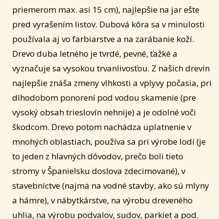
priemerom max. asi 15 cm), najlepšie na jar ešte
pred vyrašením listov. Dubová kôra sa v minulosti
používala aj vo farbiarstve a na zarábanie koží.
Drevo duba letného je tvrdé, pevné, ťažké a
vyznačuje sa vysokou trvanlivosťou. Z našich drevín
najlepšie znáša zmeny vlhkosti a vplyvy počasia, pri
dlhodobom ponorení pod vodou skamenie (pre
vysoký obsah trieslovín nehnije) a je odolné voči
škodcom. Drevo potom nachádza uplatnenie v
mnohých oblastiach, používa sa pri výrobe lodí (je
to jeden z hlavných dôvodov, prečo boli tieto
stromy v Španielsku doslova zdecimované), v
stavebníctve (najmä na vodné stavby, ako sú mlyny
a hámre), v nábytkárstve, na výrobu dreveného
uhlia, na výrobu podvalov, sudov, parkiet a pod.