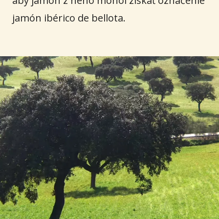
aby jamón z neho mohol získať označenie
jamón ibérico de bellota.