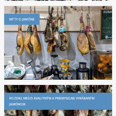
MÝTY O JAMÓNE
ROZDIEL MEDZI KVALITNÝM A PRIEMYSELNE VYRÁBANÝM
JAMÓNOM