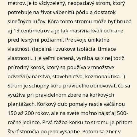
metrov. Je to vždyzelený, neopadavý strom, ktorý
potrebuje na život vápenitú pôdu a dostatok
slnečných lúčov. Kôra tohto stromu môže byť hrubá
aj 13 centimetrov a je tak masívna kvôli ochrane
pred lesnými požiarmi. Pre svoje unikátne
vlastnosti (tepelná i zvuková izolácia, tlmiace
vlastnosti...) je veľmi cenená, vyrába sa z nej totiž
prírodný korok, ktorý sa používa v množstve
odvetví (vinárstvo, stavebníctvo, kozmonautika...).
Strom je schopný kôru pravidelne obnovovať, čo sa
využíva pri pravidelnom zbere na korkových
plantážach. Korkový dub pomaly rastie väčšinou
150 až 200 rokov, ale na svete možno nájsť aj 500-
ročné jedince. Prvá ťažba korku zo stromu je pritom
štvrť storočia po jeho výsadbe. Potom sa zber v