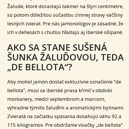
Žalude, ktoré dorastajú takmer na štyri centimetre,
sú potom dôležitou súčasťou zimnej stravy väčšiny
lesných zvierat. Pre nás jamonológov je zásadné, že
ich v dehesách s chuťou hľadajú aj iberské ošípané.
AKO SA STANE SUŠENÁ
ŠUNKA ŽALUĎOVOU, TEDA
„DE BELLOTA“?
Aby mohol jamón dostať exkluzívne označenie “de
bellota”, musí sa iberské prasa kŕmiť v období
montanery, medzi septembrom a marcom,
výhradne týmito žaluďmi a aromatickými bylinami.
Zvieratá na začiatku spásania dosahujú váhu 92 a
115 kilogramov. Pre obdržanie visačky „de bellota“