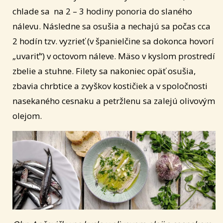
chlade sa na 2 – 3 hodiny ponoria do slaného
nálevu. Následne sa osušia a nechajú sa počas cca
2 hodín tzv. vyzrieť (v španielčine sa dokonca hovorí
„uvariť“) v octovom náleve. Mäso v kyslom prostredí
zbelie a stuhne. Filety sa nakoniec opäť osušia,
zbavia chrbtice a zvyškov kostičiek a v spoločnosti
nasekaného cesnaku a petržlenu sa zalejú olivovým
olejom.