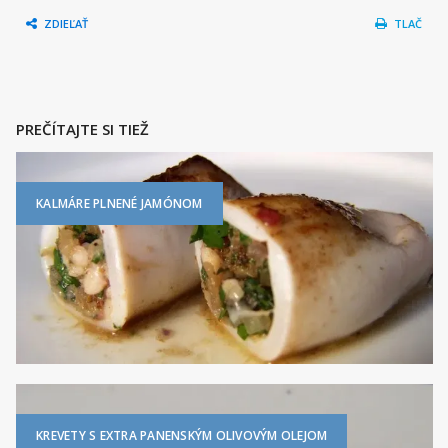
ZDIEĽAŤ
TLAČ
PREČÍTAJTE SI TIEŽ
KALMÁRE PLNENÉ JAMÓNOM
KREVETY S EXTRA PANENSKÝM OLIVOVÝM OLEJOM