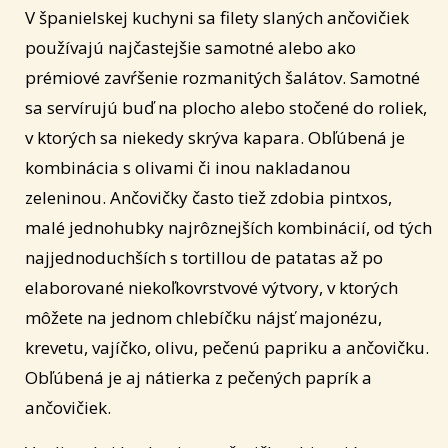
V španielskej kuchyni sa filety slaných ančovičiek
používajú najčastejšie samotné alebo ako
prémiové zavŕšenie rozmanitých šalátov. Samotné
sa servírujú buď na plocho alebo stočené do roliek,
v ktorých sa niekedy skrýva kapara. Obľúbená je
kombinácia s olivami či inou nakladanou
zeleninou. Ančovičky často tiež zdobia pintxos,
malé jednohubky najrôznejších kombinácií, od tých
najjednoduchších s tortillou de patatas až po
elaborované niekoľkovrstvové výtvory, v ktorých
môžete na jednom chlebíčku nájsť majonézu,
krevetu, vajíčko, olivu, pečenú papriku a ančovičku.
Obľúbená je aj nátierka z pečených paprík a
ančovičiek.