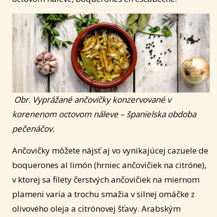
Obr. Vyprážané ančovičky konzervované v
korenenom octovom náleve – španielska obdoba
pečenáčov.
Ančovičky môžete nájsť aj vo vynikajúcej cazuele de
boquerones al limón (hrniec ančovičiek na citróne),
v ktorej sa filety čerstvých ančovičiek na miernom
plameni varia a trochu smažia v silnej omáčke z
olivového oleja a citrónovej šťavy. Arabským