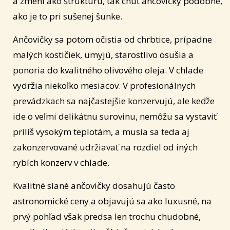
a zmení ako štruktúru, tak chuť ančovičky podobne,
ako je to pri sušenej šunke.
Ančovičky sa potom očistia od chrbtice, prípadne
malých kostičiek, umyjú, starostlivo osušia a
ponoria do kvalitného olivového oleja. V chlade
vydržia niekoľko mesiacov. V profesionálnych
prevádzkach sa najčastejšie konzervujú, ale keďže
ide o veľmi delikátnu surovinu, nemôžu sa vystaviť
príliš vysokým teplotám, a musia sa teda aj
zakonzervované udržiavať na rozdiel od iných
rybích konzerv v chlade.
Kvalitné slané ančovičky dosahujú často
astronomické ceny a objavujú sa ako luxusné, na
prvý pohľad však predsa len trochu chudobné,