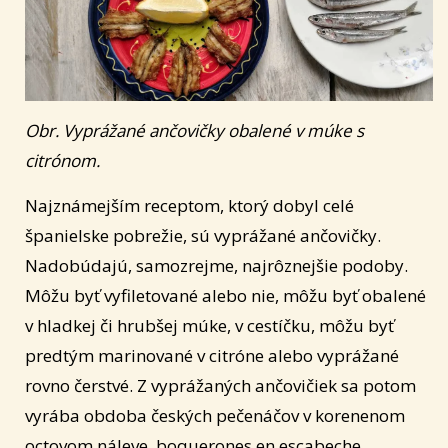
Obr. Vyprážané ančovičky obalené v múke s
citrónom.
Najznámejším receptom, ktorý dobyl celé
španielske pobrežie, sú vyprážané ančovičky.
Nadobúdajú, samozrejme, najrôznejšie podoby.
Môžu byť vyfiletované alebo nie, môžu byť obalené
v hladkej či hrubšej múke, v cestíčku, môžu byť
predtým marinované v citróne alebo vyprážané
rovno čerstvé. Z vyprážaných ančovičiek sa potom
vyrába obdoba českých pečenáčov v korenenom
octovom náleve, boquerones en escabeche.