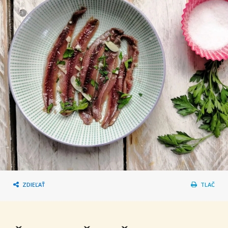
ZDIEĽAŤ
TLAČ