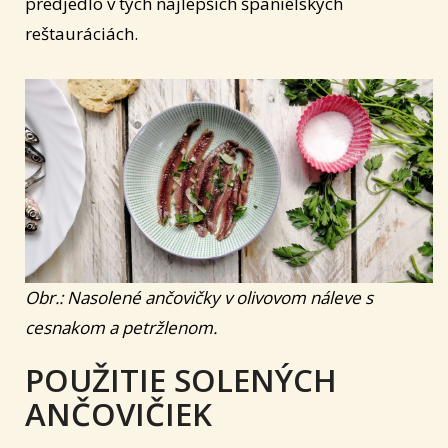
predjedlo v tých najlepších španielskych
reštauráciách.
Obr.: Nasolené ančovičky v olivovom náleve s
cesnakom a petržlenom.
POUŽITIE SOLENÝCH
ANČOVIČIEK