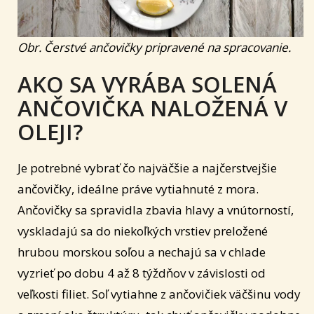
Obr. Čerstvé ančovičky pripravené na spracovanie.
AKO SA VYRÁBA SOLENÁ
ANČOVIČKA NALOŽENÁ V
OLEJI?
Je potrebné vybrať čo najväčšie a najčerstvejšie
ančovičky, ideálne práve vytiahnuté z mora.
Ančovičky sa spravidla zbavia hlavy a vnútorností,
vyskladajú sa do niekoľkých vrstiev preložené
hrubou morskou soľou a nechajú sa v chlade
vyzrieť po dobu 4 až 8 týždňov v závislosti od
veľkosti filiet. Soľ vytiahne z ančovičiek väčšinu vody