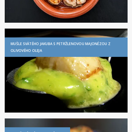
MUŠLE SVÄTÉHO JAKUBA S PETRŽLENOVOU MAJONÉZOU Z
OLIVOVÉHO OLEJA