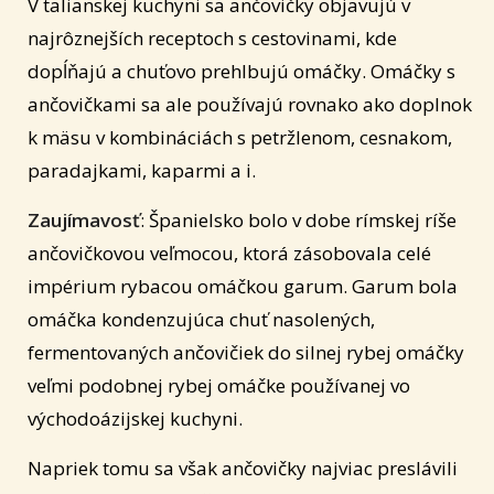
V talianskej kuchyni sa ančovičky objavujú v
najrôznejších receptoch s cestovinami, kde
dopĺňajú a chuťovo prehlbujú omáčky. Omáčky s
ančovičkami sa ale používajú rovnako ako doplnok
k mäsu v kombináciách s petržlenom, cesnakom,
paradajkami, kaparmi a i.
Zaujímavosť
: Španielsko bolo v dobe rímskej ríše
ančovičkovou veľmocou, ktorá zásobovala celé
impérium rybacou omáčkou garum. Garum bola
omáčka kondenzujúca chuť nasolených,
fermentovaných ančovičiek do silnej rybej omáčky
veľmi podobnej rybej omáčke používanej vo
východoázijskej kuchyni.
Napriek tomu sa však ančovičky najviac preslávili