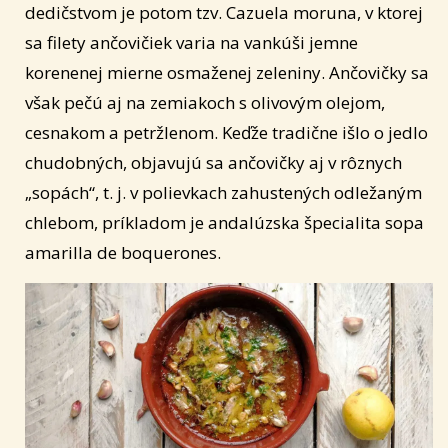
dedičstvom je potom tzv. Cazuela moruna, v ktorej
sa filety ančovičiek varia na vankúši jemne
korenenej mierne osmaženej zeleniny. Ančovičky sa
však pečú aj na zemiakoch s olivovým olejom,
cesnakom a petržlenom. Keďže tradične išlo o jedlo
chudobných, objavujú sa ančovičky aj v rôznych
„sopách“, t. j. v polievkach zahustených odležaným
chlebom, príkladom je andalúzska špecialita sopa
amarilla de boquerones.