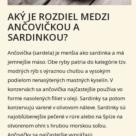
AKÝ JE ROZDIEL MEDZI
ANČOVIČKOU A
SARDINKOU?
Ančovička (sardela) je menšia ako sardinka a má
jemnejšie mäso. Obe ryby patria do kategórie tzv.
modrých rýb s výraznou chuťou a vysokým
podielom nenasýtených mastných kyselín. V
konzervách sa ančovička najčastejšie používa vo
forme nasolených filiet v oleji. Sardinky sa potom
konzervujú varené v olivovom náleve. Sardinky sú
najobľúbenejšie pečené v rúre alebo na špíze na
otvorenom ohni s hrubou morskou soľou.
Ančovičky sa najčastejšie vyprážajú.