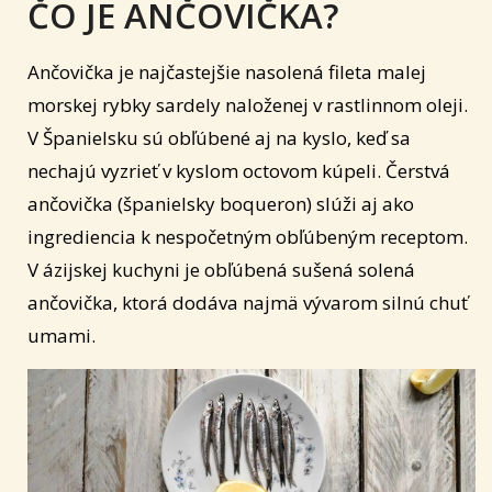
ČO JE ANČOVIČKA?
Ančovička je najčastejšie nasolená fileta malej
morskej rybky sardely naloženej v rastlinnom oleji.
V Španielsku sú obľúbené aj na kyslo, keď sa
nechajú vyzrieť v kyslom octovom kúpeli. Čerstvá
ančovička (španielsky boqueron) slúži aj ako
ingrediencia k nespočetným obľúbeným receptom.
V ázijskej kuchyni je obľúbená sušená solená
ančovička, ktorá dodáva najmä vývarom silnú chuť
umami.