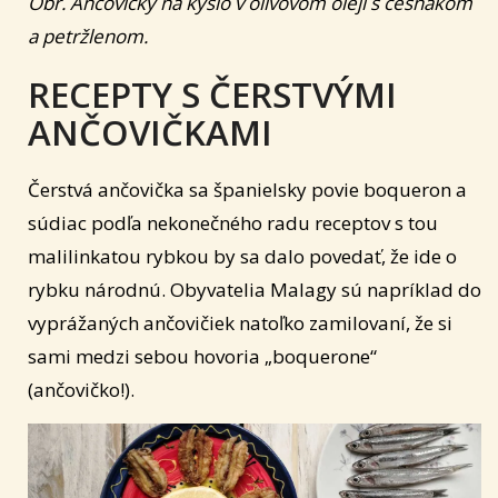
Obr. Ančovičky na kyslo v olivovom oleji s cesnakom
a petržlenom.
RECEPTY S ČERSTVÝMI
ANČOVIČKAMI
Čerstvá ančovička sa španielsky povie boqueron a
súdiac podľa nekonečného radu receptov s tou
malilinkatou rybkou by sa dalo povedať, že ide o
rybku národnú. Obyvatelia Malagy sú napríklad do
vyprážaných ančovičiek natoľko zamilovaní, že si
sami medzi sebou hovoria „boquerone“
(ančovičko!).