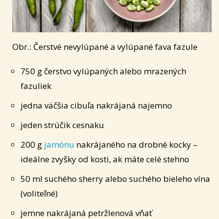
Obr.: Čerstvé nevylúpané a vylúpané fava fazule
750 g čerstvo vylúpaných alebo mrazených
fazuliek
jedna väčšia cibuľa nakrájaná najemno
jeden strúčik cesnaku
200 g
jamónu
nakrájaného na drobné kocky –
ideálne zvyšky od kosti, ak máte celé stehno
50 ml suchého sherry alebo suchého bieleho vína
(voliteľné)
jemne nakrájaná petržlenová vňať