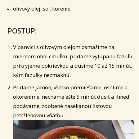
olivový olej, soľ, korenie
POSTUP:
V panvici s olivovým olejom osmažíme na
miernom ohni cibuľku, pridáme vylúpanú fazuľu,
prikryjeme pokrievkou a dusíme 10 až 15 minút,
kým fazuľky nezmäknú.
Pridáme jamón, všetko premiešame, osolíme a
okoreníme, necháme ešte 5 minút dusiť a ihneď
podávame, zdobené nasekanou listovou
petržlenovou vňaťou.