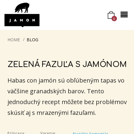
0
HOME
BLOG
ZELENÁ FAZUĽA S JAMÓNOM
Habas con jamón sú obľúbeným tapas vo
väčšine granadských barov. Tento
jednoduchý recept môžete bez problémov
skúsiť aj s mrazenými fazuľami.
Príprava:
Varenie:
Napíšte komentár