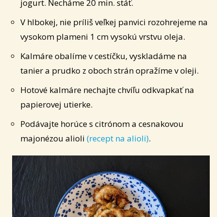
jogurt. Necháme 20 min. stáť.
V hlbokej, nie príliš veľkej panvici rozohrejeme na
vysokom plameni 1 cm vysokú vrstvu oleja.
Kalmáre obalíme v cestíčku, vyskladáme na
tanier a prudko z oboch strán opražíme v oleji.
Hotové kalmáre nechajte chvíľu odkvapkať na
papierovej utierke.
Podávajte horúce s citrónom a cesnakovou
majonézou alioli
(recept na alioli)
.