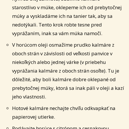
starostlivo v múke, oklepeme ich od prebytočnej
múky a vyskladáme ich na tanier tak, aby sa
nedotýkali. Tento krok robte tesne pred
vyprážaním, inak sa vám múka namočí.
V horúcom oleji osmažíme prudko kalmáre z
oboch strán v závislosti od veľkosti panvice v
niekoľkých alebo jednej várke (v priebehu
vyprážania kalmáre z oboch strán osoľte). Tu je
dôležité, aby boli kalmáre dobre oklepané od
prebytočnej múky, ktorá sa inak páli v oleji a kazí
jeho vlastnosti.
Hotové kalmáre nechajte chvíľu odkvapkať na
papierovej utierke.
Podávajte horúce s citrónom a cesnakovou