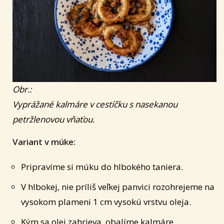
Obr.:
Vyprážané kalmáre v cestíčku s nasekanou
petržlenovou vňaťou.
Variant v múke:
Pripravíme si múku do hlbokého taniera.
V hlbokej, nie príliš veľkej panvici rozohrejeme na
vysokom plameni 1 cm vysokú vrstvu oleja.
Kým sa olej zahrieva, obalíme kalmáre