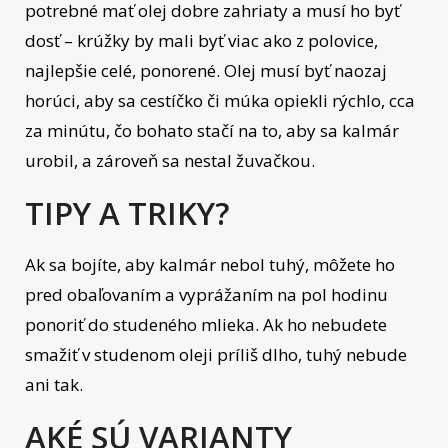
potrebné mať olej dobre zahriaty a musí ho byť
dosť – krúžky by mali byť viac ako z polovice,
najlepšie celé, ponorené. Olej musí byť naozaj
horúci, aby sa cestíčko či múka opiekli rýchlo, cca
za minútu, čo bohato stačí na to, aby sa kalmár
urobil, a zároveň sa nestal žuvačkou.
TIPY A TRIKY?
Ak sa bojíte, aby kalmár nebol tuhý, môžete ho
pred obaľovaním a vyprážaním na pol hodinu
ponoriť do studeného mlieka. Ak ho nebudete
smažiť v studenom oleji príliš dlho, tuhý nebude
ani tak.
AKÉ SÚ VARIANTY