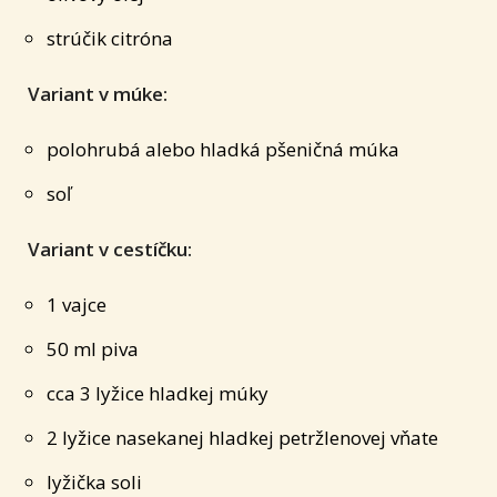
strúčik citróna
Variant v múke:
polohrubá alebo hladká pšeničná múka
soľ
Variant v cestíčku:
1 vajce
50 ml piva
cca 3 lyžice hladkej múky
2 lyžice nasekanej hladkej petržlenovej vňate
lyžička soli