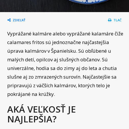
ZDIEĽAŤ
TLAČ
Vyprážané kalmáre alebo vyprážané kalamáre čiže
calamares fritos sú jednoznačne najčastejšia
úprava kalmárov v Španielsku. Sú obľúbené u
malých detí, opilcov aj slušných občanov. Sú
univerzálne, hodia sa do zimy aj do leta a chutia
slušne aj zo zmrazených surovín. Najčastejšie sa
pripravujú z väčších kalmárov, ktorých telo je
pokrájané na krúžky.
AKÁ VEĽKOSŤ JE
NAJLEPŠIA?