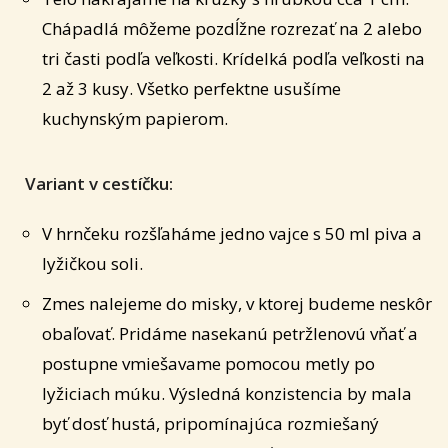
Chápadlá môžeme pozdĺžne rozrezať na 2 alebo
tri časti podľa veľkosti. Krídelká podľa veľkosti na
2 až 3 kusy. Všetko perfektne usušíme
kuchynským papierom.
Variant v cestíčku:
V hrnčeku rozšľaháme jedno vajce s 50 ml piva a
lyžičkou soli.
Zmes nalejeme do misky, v ktorej budeme neskôr
obaľovať. Pridáme nasekanú petržlenovú vňať a
postupne vmiešavame pomocou metly po
lyžiciach múku. Výsledná konzistencia by mala
byť dosť hustá, pripomínajúca rozmiešaný