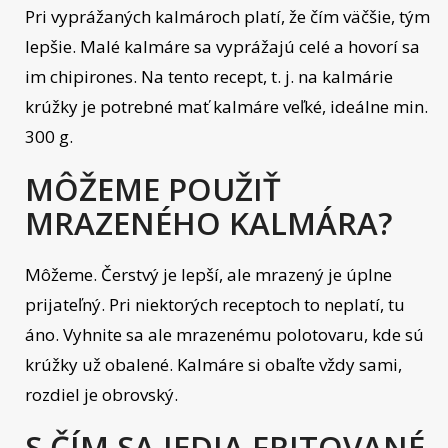
Pri vyprážaných kalmároch platí, že čím väčšie, tým
lepšie. Malé kalmáre sa vyprážajú celé a hovorí sa
im chipirones. Na tento recept, t. j. na kalmárie
krúžky je potrebné mať kalmáre veľké, ideálne min.
300 g.
MÔŽEME POUŽIŤ
MRAZENÉHO KALMÁRA?
Môžeme. Čerstvý je lepší, ale mrazený je úplne
prijateľný. Pri niektorých receptoch to neplatí, tu
áno. Vyhnite sa ale mrazenému polotovaru, kde sú
krúžky už obalené. Kalmáre si obaľte vždy sami,
rozdiel je obrovský.
S ČÍM SA JEDIA FRITOVANÉ