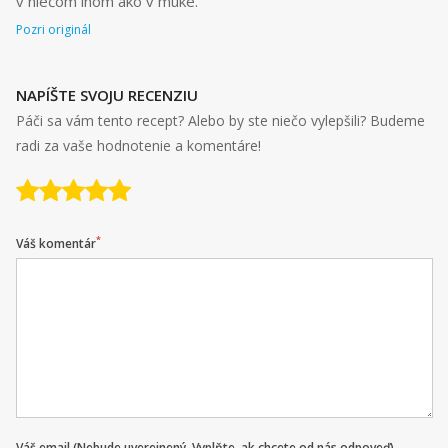
v niečom inom ako v múke.
Pozri originál
NAPÍŠTE SVOJU RECENZIU
Páči sa vám tento recept? Alebo by ste niečo vylepšili? Budeme
radi za vaše hodnotenie a komentáre!
*
Váš komentár
Váš email (Nebude uverejnený. Vyplňte, ak chcete od nás odpoveď)