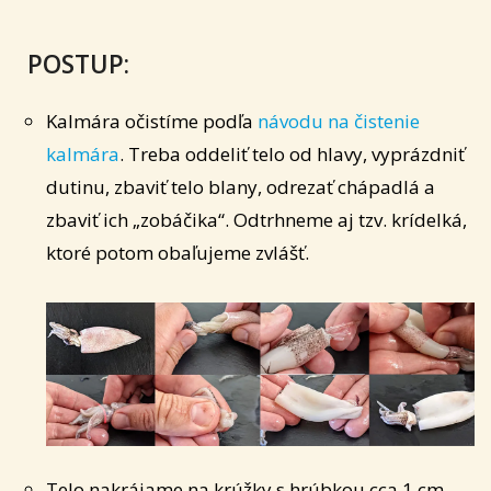
POSTUP:
Kalmára očistíme podľa
návodu na čistenie
kalmára
. Treba oddeliť telo od hlavy, vyprázdniť
dutinu, zbaviť telo blany, odrezať chápadlá a
zbaviť ich „zobáčika“. Odtrhneme aj tzv. krídelká,
ktoré potom obaľujeme zvlášť.
Telo nakrájame na krúžky s hrúbkou cca 1 cm.