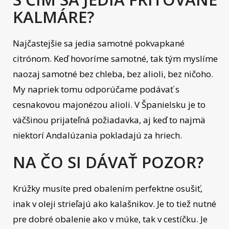
KALMÁRE?
Najčastejšie sa jedia samotné pokvapkané
citrónom. Keď hovoríme samotné, tak tým myslíme
naozaj samotné bez chleba, bez alioli, bez ničoho.
My napriek tomu odporúčame podávať s
cesnakovou majonézou alioli. V Španielsku je to
väčšinou prijateľná požiadavka, aj keď to najmä
niektorí Andalúzania pokladajú za hriech.
NA ČO SI DÁVAŤ POZOR?
Krúžky musíte pred obalením perfektne osušiť,
inak v oleji strieľajú ako kalašnikov. Je to tiež nutné
pre dobré obalenie ako v múke, tak v cestíčku. Je