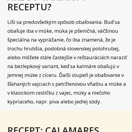
RECEPTU?
Líši sa predovšetkým spôsob obaľovania. Buď sa
obaľuje iba v múke, múka je pšeničná, väčšinou
špeciálna na vyprážanie, čo iba znamená, že je
trochu hrubšia, podobná slovenskej polohrubej,
alebo môžete stále častejšie v reštauráciách naraziť
na bezlepkový variant, keď sa kalmáre obaľujú v
jemnej múke z cíceru. Ďalší stupeň je obaľovanie v
šľahaných vajciach s petržlenovou vňaťou a múke a
v klasickom cestíčku z vajec, múky a niečoho
kypriaceho, napr. piva alebo jedlej sódy.
RECEPT: CALAMARES